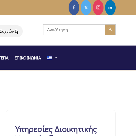
Search Button
Search
νών Ερωτήσεων-Απαντήσεων στη Δράση “Ξεκινώ Επιχειρηματικά”
for:
ΤΕΠΑ
ΕΠΙΚΟΙΝΩΝΙΑ
Υπηρεσίες Διοικητικής