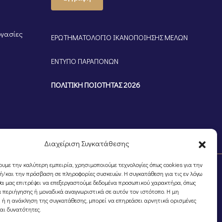
ργασίες
ΕΡΩΤΗΜΑΤΟΛΟΓΙΟ ΙΚΑΝΟΠΟΙΗΣΗΣ ΜΕΛΩΝ
ΕΝΤΥΠΟ ΠΑΡΑΠΟΝΩΝ
ΠΟΛΙΤΙΚΗ ΠΟΙΟΤΗΤΑΣ 2026
Διαχείριση Συγκατάθεσης
ουμε την καλύτερη εμπειρία, χρησιμοποιούμε τεχνολογίες όπως cookies για την
/και την πρόσβαση σε πληροφορίες συσκευών. Η συγκατάθεση για τις εν λόγω
θα μας επιτρέψει να επεξεργαστούμε δεδομένα προσωπικού χαρακτήρα, όπως
 περιήγησης ή μοναδικά αναγνωριστικά σε αυτόν τον ιστότοπο. Η μη
 ή η ανάκληση της συγκατάθεσης, μπορεί να επηρεάσει αρνητικά ορισμένες
και δυνατότητες.