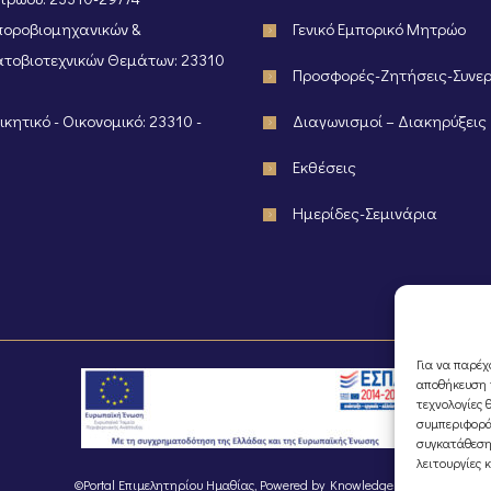
οροβιομηχανικών &
Γενικό Εμπορικό Μητρώο
τοβιοτεχνικών Θεμάτων: 23310
Προσφορές-Ζητήσεις-Συνε
κητικό - Οικονομικό: 23310 -
Διαγωνισμοί – Διακηρύξεις
Εκθέσεις
Ημερίδες-Σεμινάρια
Για να παρέχ
αποθήκευση ή
τεχνολογίες 
συμπεριφορά
συγκατάθεση
λειτουργίες 
©Portal Επιμελητηρίου Ημαθίας, Powered by
Knowledge A.E.