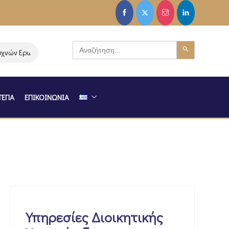
Search Button
Search
νών Ερωτήσεων-Απαντήσεων στη Δράση “Ξεκινώ Επιχειρηματικά”
for:
ΤΕΠΑ
ΕΠΙΚΟΙΝΩΝΙΑ
Υπηρεσίες Διοικητικής