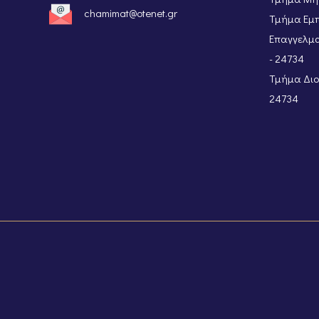
chamimat@otenet.gr
Τμήμα Εμπ
Επαγγελμα
- 24734
Τμήμα Διοι
24734