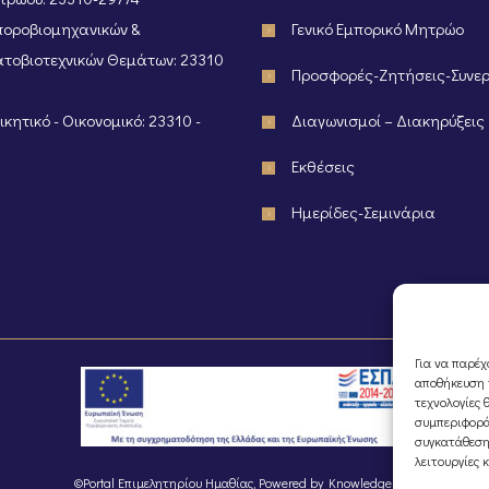
οροβιομηχανικών &
Γενικό Εμπορικό Μητρώο
τοβιοτεχνικών Θεμάτων: 23310
Προσφορές-Ζητήσεις-Συνε
κητικό - Οικονομικό: 23310 -
Διαγωνισμοί – Διακηρύξεις
Εκθέσεις
Ημερίδες-Σεμινάρια
Για να παρέχ
αποθήκευση ή
τεχνολογίες 
συμπεριφορά
συγκατάθεση
λειτουργίες 
©Portal Επιμελητηρίου Ημαθίας, Powered by
Knowledge A.E.