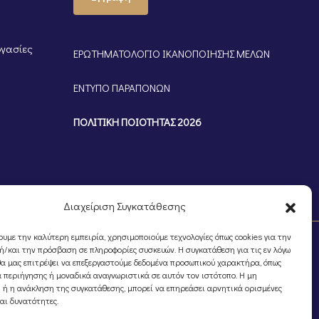
ργασίες
ΕΡΩΤΗΜΑΤΟΛΟΓΙΟ ΙΚΑΝΟΠΟΙΗΣΗΣ ΜΕΛΩΝ
ΕΝΤΥΠΟ ΠΑΡΑΠΟΝΩΝ
ΠΟΛΙΤΙΚΗ ΠΟΙΟΤΗΤΑΣ 2026
Διαχείριση Συγκατάθεσης
ουμε την καλύτερη εμπειρία, χρησιμοποιούμε τεχνολογίες όπως cookies για την
/και την πρόσβαση σε πληροφορίες συσκευών. Η συγκατάθεση για τις εν λόγω
θα μας επιτρέψει να επεξεργαστούμε δεδομένα προσωπικού χαρακτήρα, όπως
 περιήγησης ή μοναδικά αναγνωριστικά σε αυτόν τον ιστότοπο. Η μη
 ή η ανάκληση της συγκατάθεσης, μπορεί να επηρεάσει αρνητικά ορισμένες
και δυνατότητες.