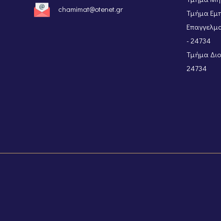
chamimat@otenet.gr
Τμήμα Εμπ
Επαγγελμα
- 24734
Τμήμα Διοι
24734