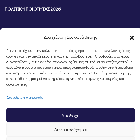
ΠΟΛΙΤΙΚΗ ΠΟΙΟΤΗΤΑΣ 2026
Διαχείριση Συγκατάθεσης
Για να παρέχουμε την καλύτερη εμπειρία, χρησιμοποιούμε τεχνολογίες όπως
cookies για την αποθήκευση ή/και την πρόσβαση σε πληροφορίες συσκευών. Η
συγκατάθεση για τις εν λόγω τεχνολογίες θα μας επιτρέψει να επεξεργαστούμε
δεδομένα προσωπικού χαρακτήρα, όπως συμπεριφορά περιήγησης ή μοναδικά
αναγνωριστικά σε αυτόν τον ιστότοπο. Η μη συγκατάθεση ή η ανάκληση της
συγκατάθεσης, μπορεί να επηρεάσει αρνητικά ορισμένες λειτουργίες και
©Portal Επιμελητηρίου Ημαθίας, Powered by
Knowledge A.E.
δυνατότητες.
Διαχείριση υπηρεσιών
Αποδοχή
Δεν αποδέχομαι