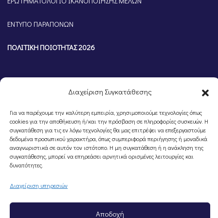
ΕΡΩΤΗΜΑΤΟΛΟΓΙΟ ΙΚΑΝΟΠΟΙΗΣΗΣ ΜΕΛΩΝ
ΕΝΤΥΠΟ ΠΑΡΑΠΟΝΩΝ
ΠΟΛΙΤΙΚΗ ΠΟΙΟΤΗΤΑΣ 2026
Διαχείριση Συγκατάθεσης
Για να παρέχουμε την καλύτερη εμπειρία, χρησιμοποιούμε τεχνολογίες όπως
cookies για την αποθήκευση ή/και την πρόσβαση σε πληροφορίες συσκευών. Η
συγκατάθεση για τις εν λόγω τεχνολογίες θα μας επιτρέψει να επεξεργαστούμε
δεδομένα προσωπικού χαρακτήρα, όπως συμπεριφορά περιήγησης ή μοναδικά
αναγνωριστικά σε αυτόν τον ιστότοπο. Η μη συγκατάθεση ή η ανάκληση της
συγκατάθεσης, μπορεί να επηρεάσει αρνητικά ορισμένες λειτουργίες και
©Portal Επιμελητηρίου Ημαθίας, Powered by
Knowledge A.E.
δυνατότητες.
Διαχείριση υπηρεσιών
Αποδοχή