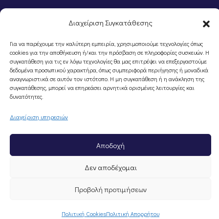
Διαχείριση Συγκατάθεσης
Για να παρέχουμε την καλύτερη εμπειρία, χρησιμοποιούμε τεχνολογίες όπως
cookies για την αποθήκευση ή/και την πρόσβαση σε πληροφορίες συσκευών. Η
συγκατάθεση για τις εν λόγω τεχνολογίες θα μας επιτρέψει να επεξεργαστούμε
δεδομένα προσωπικού χαρακτήρα, όπως συμπεριφορά περιήγησης ή μοναδικά
αναγνωριστικά σε αυτόν τον ιστότοπο. Η μη συγκατάθεση ή η ανάκληση της
©Portal Επιμελητηρίου Ημαθίας, Powered by
Knowledge A.E.
συγκατάθεσης, μπορεί να επηρεάσει αρνητικά ορισμένες λειτουργίες και
δυνατότητες.
Διαχείριση υπηρεσιών
Αποδοχή
Δεν αποδέχομαι
Προβολή προτιμήσεων
Πολιτική Cookies
Πολιτική Απορρήτου