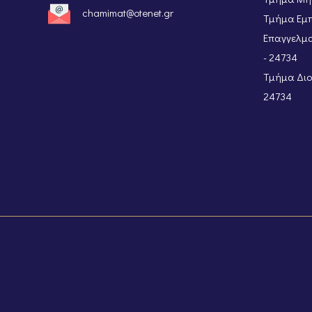
chamimat@otenet.gr
Τμήμα Εμπ
Επαγγελμα
- 24734
Τμήμα Διοι
24734