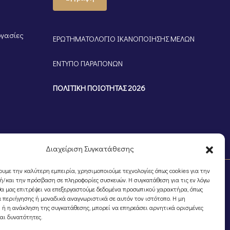
ργασίες
ΕΡΩΤΗΜΑΤΟΛΟΓΙΟ ΙΚΑΝΟΠΟΙΗΣΗΣ ΜΕΛΩΝ
ΕΝΤΥΠΟ ΠΑΡΑΠΟΝΩΝ
ΠΟΛΙΤΙΚΗ ΠΟΙΟΤΗΤΑΣ 2026
Διαχείριση Συγκατάθεσης
ουμε την καλύτερη εμπειρία, χρησιμοποιούμε τεχνολογίες όπως cookies για την
/και την πρόσβαση σε πληροφορίες συσκευών. Η συγκατάθεση για τις εν λόγω
θα μας επιτρέψει να επεξεργαστούμε δεδομένα προσωπικού χαρακτήρα, όπως
 περιήγησης ή μοναδικά αναγνωριστικά σε αυτόν τον ιστότοπο. Η μη
 ή η ανάκληση της συγκατάθεσης, μπορεί να επηρεάσει αρνητικά ορισμένες
και δυνατότητες.