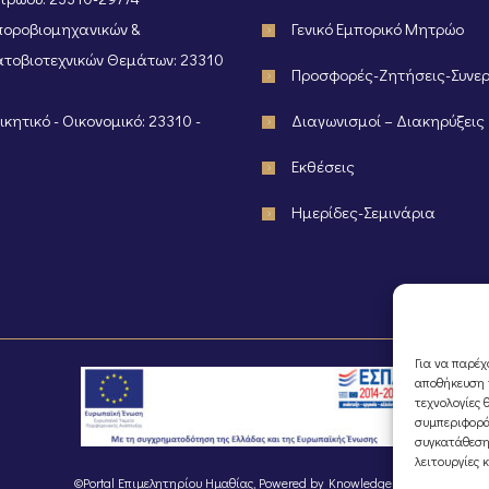
οροβιομηχανικών &
Γενικό Εμπορικό Μητρώο
τοβιοτεχνικών Θεμάτων: 23310
Προσφορές-Ζητήσεις-Συνε
κητικό - Οικονομικό: 23310 -
Διαγωνισμοί – Διακηρύξεις
Εκθέσεις
Ημερίδες-Σεμινάρια
Για να παρέχ
αποθήκευση ή
τεχνολογίες 
συμπεριφορά
συγκατάθεση
λειτουργίες 
©Portal Επιμελητηρίου Ημαθίας, Powered by
Knowledge A.E.