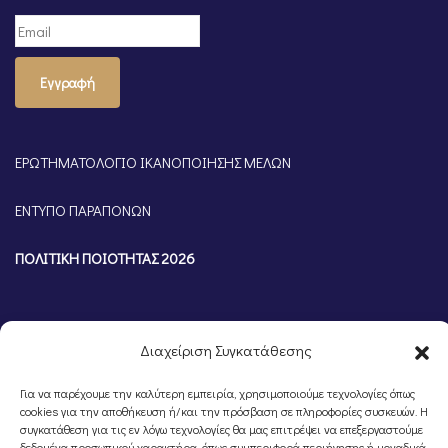
Εγγραφή
ΕΡΩΤΗΜΑΤΟΛΟΓΙΟ ΙΚΑΝΟΠΟΙΗΣΗΣ ΜΕΛΩΝ
ΕΝΤΥΠΟ ΠΑΡΑΠΟΝΩΝ
ΠΟΛΙΤΙΚΗ ΠΟΙΟΤΗΤΑΣ 2026
Διαχείριση Συγκατάθεσης
Για να παρέχουμε την καλύτερη εμπειρία, χρησιμοποιούμε τεχνολογίες όπως
cookies για την αποθήκευση ή/και την πρόσβαση σε πληροφορίες συσκευών. Η
συγκατάθεση για τις εν λόγω τεχνολογίες θα μας επιτρέψει να επεξεργαστούμε
δεδομένα προσωπικού χαρακτήρα, όπως συμπεριφορά περιήγησης ή μοναδικά