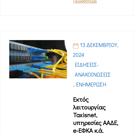
Περισσότερα
13 ΔΕΚΕΜΒΡΊΟΥ,
2024
ΕΙΔΉΣΕΙΣ-
ΑΝΑΚΟΙΝΏΣΕΙΣ
,
ΕΝΗΜΈΡΩΣΗ
Εκτός
λειτουργίας
Taxisnet,
υπηρεσίες ΑΑΔΕ,
e-ΕΦΚΑ κ.ά.