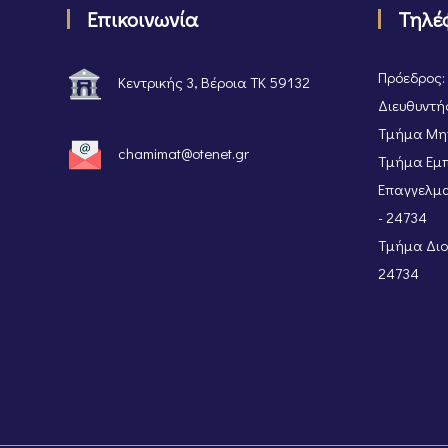
Επικοινωνία
Τηλέ
Πρόεδρος:
Κεντρικής 3, Βέροια ΤΚ 59132
Διευθυντής
Τμήμα Μητ
chamimat@otenet.gr
Τμήμα Εμπ
Επαγγελμα
- 24734
Τμήμα Διοι
24734