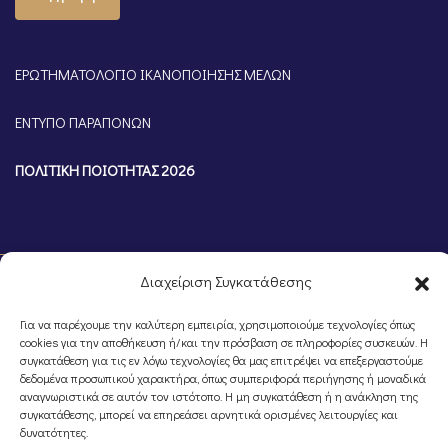
ΕΡΩΤΗΜΑΤΟΛΟΓΙΟ ΙΚΑΝΟΠΟΙΗΣΗΣ ΜΕΛΩΝ
ΕΝΤΥΠΟ ΠΑΡΑΠΟΝΩΝ
ΠΟΛΙΤΙΚΗ ΠΟΙΟΤΗΤΑΣ 2026
Διαχείριση Συγκατάθεσης
Για να παρέχουμε την καλύτερη εμπειρία, χρησιμοποιούμε τεχνολογίες όπως
cookies για την αποθήκευση ή/και την πρόσβαση σε πληροφορίες συσκευών. Η
συγκατάθεση για τις εν λόγω τεχνολογίες θα μας επιτρέψει να επεξεργαστούμε
δεδομένα προσωπικού χαρακτήρα, όπως συμπεριφορά περιήγησης ή μοναδικά
αναγνωριστικά σε αυτόν τον ιστότοπο. Η μη συγκατάθεση ή η ανάκληση της
©Portal Επιμελητηρίου Ημαθίας, Powered by
Knowledge A.E.
συγκατάθεσης, μπορεί να επηρεάσει αρνητικά ορισμένες λειτουργίες και
δυνατότητες.