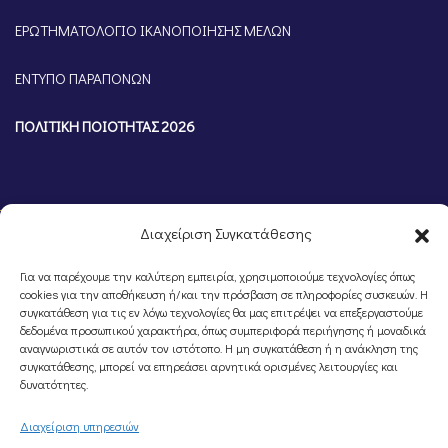
ΕΡΩΤΗΜΑΤΟΛΟΓΙΟ ΙΚΑΝΟΠΟΙΗΣΗΣ ΜΕΛΩΝ
ΕΝΤΥΠΟ ΠΑΡΑΠΟΝΩΝ
ΠΟΛΙΤΙΚΗ ΠΟΙΟΤΗΤΑΣ 2026
Διαχείριση Συγκατάθεσης
Για να παρέχουμε την καλύτερη εμπειρία, χρησιμοποιούμε τεχνολογίες όπως
cookies για την αποθήκευση ή/και την πρόσβαση σε πληροφορίες συσκευών. Η
συγκατάθεση για τις εν λόγω τεχνολογίες θα μας επιτρέψει να επεξεργαστούμε
δεδομένα προσωπικού χαρακτήρα, όπως συμπεριφορά περιήγησης ή μοναδικά
αναγνωριστικά σε αυτόν τον ιστότοπο. Η μη συγκατάθεση ή η ανάκληση της
©Portal Επιμελητηρίου Ημαθίας, Powered by
Knowledge A.E.
συγκατάθεσης, μπορεί να επηρεάσει αρνητικά ορισμένες λειτουργίες και
δυνατότητες.
Διαχείριση υπηρεσιών