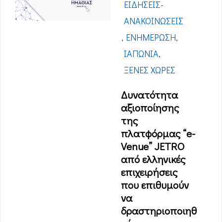
ΕΙΔΉΣΕΙΣ-
ΑΝΑΚΟΙΝΏΣΕΙΣ
,
ΕΝΗΜΈΡΩΣΗ
,
ΙΑΠΩΝΊΑ
,
ΞΈΝΕΣ ΧΏΡΕΣ
Δυνατότητα
αξιοποίησης
της
πλατφόρμας “e-
Venue” JETRO
από ελληνικές
επιχειρήσεις
που επιθυμούν
να
δραστηριοποιηθ