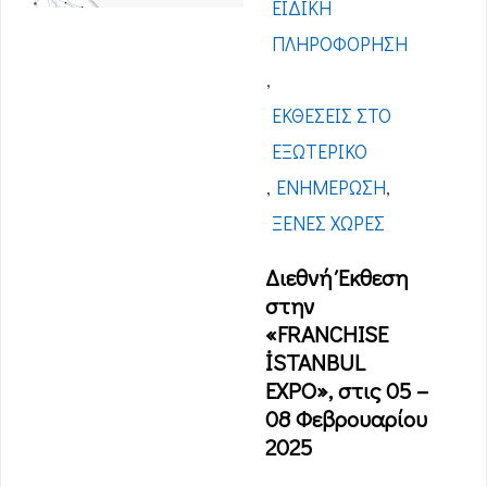
ΕΙΔΙΚΉ
ΠΛΗΡΟΦΌΡΗΣΗ
,
ΕΚΘΈΣΕΙΣ ΣΤΟ
ΕΞΩΤΕΡΙΚΌ
,
ΕΝΗΜΈΡΩΣΗ
,
ΞΈΝΕΣ ΧΏΡΕΣ
Διεθνή Έκθεση
στην
«FRANCHISE
İSTANBUL
EXPO», στις 05 –
08 Φεβρουαρίου
2025