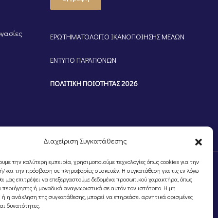
ργασίες
ΕΡΩΤΗΜΑΤΟΛΟΓΙΟ ΙΚΑΝΟΠΟΙΗΣΗΣ ΜΕΛΩΝ
ΕΝΤΥΠΟ ΠΑΡΑΠΟΝΩΝ
ΠΟΛΙΤΙΚΗ ΠΟΙΟΤΗΤΑΣ 2026
Διαχείριση Συγκατάθεσης
ουμε την καλύτερη εμπειρία, χρησιμοποιούμε τεχνολογίες όπως cookies για την
/και την πρόσβαση σε πληροφορίες συσκευών. Η συγκατάθεση για τις εν λόγω
θα μας επιτρέψει να επεξεργαστούμε δεδομένα προσωπικού χαρακτήρα, όπως
 περιήγησης ή μοναδικά αναγνωριστικά σε αυτόν τον ιστότοπο. Η μη
 ή η ανάκληση της συγκατάθεσης, μπορεί να επηρεάσει αρνητικά ορισμένες
και δυνατότητες.