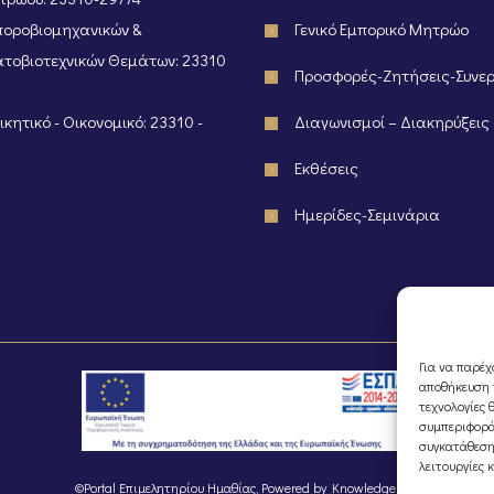
οροβιομηχανικών &
Γενικό Εμπορικό Μητρώο
τοβιοτεχνικών Θεμάτων: 23310
Προσφορές-Ζητήσεις-Συνε
κητικό - Οικονομικό: 23310 -
Διαγωνισμοί – Διακηρύξεις
Εκθέσεις
Ημερίδες-Σεμινάρια
Για να παρέχ
αποθήκευση ή
τεχνολογίες 
συμπεριφορά
συγκατάθεση
λειτουργίες 
©Portal Επιμελητηρίου Ημαθίας, Powered by
Knowledge A.E.