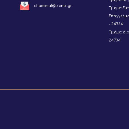
chamimat@otenet.gr
Τμήμα Εμπ
Επαγγελμα
- 24734
Τμήμα Διοι
24734