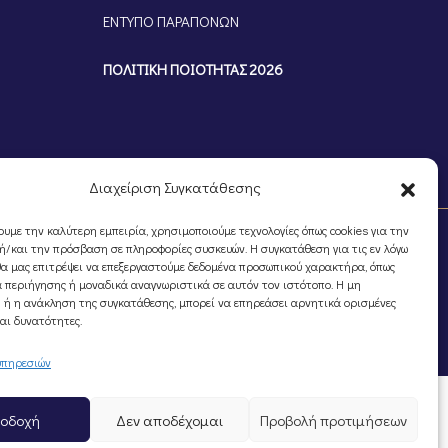
ΕΝΤΥΠΟ ΠΑΡΑΠΟΝΩΝ
ΠΟΛΙΤΙΚΗ ΠΟΙΟΤΗΤΑΣ 2026
Διαχείριση Συγκατάθεσης
ουμε την καλύτερη εμπειρία, χρησιμοποιούμε τεχνολογίες όπως cookies για την
/και την πρόσβαση σε πληροφορίες συσκευών. Η συγκατάθεση για τις εν λόγω
θα μας επιτρέψει να επεξεργαστούμε δεδομένα προσωπικού χαρακτήρα, όπως
 περιήγησης ή μοναδικά αναγνωριστικά σε αυτόν τον ιστότοπο. Η μη
 ή η ανάκληση της συγκατάθεσης, μπορεί να επηρεάσει αρνητικά ορισμένες
και δυνατότητες.
υπηρεσιών
οδοχή
Δεν αποδέχομαι
Προβολή προτιμήσεων