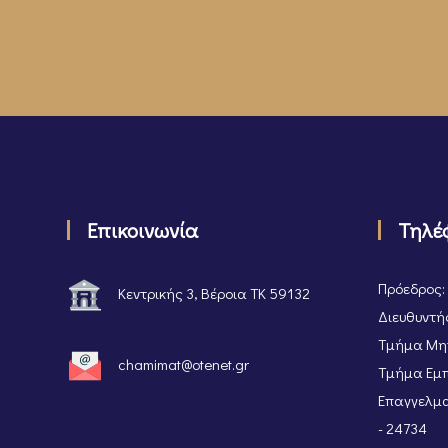
Επικοινωνία
Τηλέ
Πρόεδρος:
Κεντρικής 3, Βέροια ΤΚ 59132
Διευθυντής
Τμήμα Μητ
chamimat@otenet.gr
Τμήμα Εμπ
Επαγγελμα
- 24734