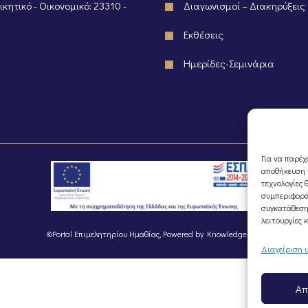
κητικό - Οικονομικό: 23310 -
Διαγωνισμοί – Διακηρύξεις
Εκθέσεις
Ημερίδες-Σεμινάρια
Για να παρέχ
αποθήκευση ή
τεχνολογίες 
συμπεριφορά
συγκατάθεση
λειτουργίες 
©Portal Επιμελητηρίου Ημαθίας, Powered by
Knowledge A.E.
Διαχείριση 
Απ