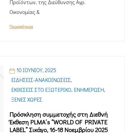
Προϊόντων, της Διεύθυνσης Αγρ.
Οικονομίας &
Περισσότερα
10 ΙΟΥΝΊΟΥ, 2025
ΕΙΔΉΣΕΙΣ-ΑΝΑΚΟΙΝΏΣΕΙΣ
,
ΕΚΘΈΣΕΙΣ ΣΤΟ ΕΞΩΤΕΡΙΚΌ
,
ΕΝΗΜΈΡΩΣΗ
,
ΞΈΝΕΣ ΧΏΡΕΣ
Πρόσκληση συμμετοχής στη Διεθνή
Έκθεση PLMA΄s “WORLD OF PRIVATE
LABEL” Σικάγο, 16-18 Νοεμβρίου 2025