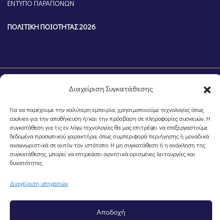
ΕΝΤΥΠΟ ΠΑΡΑΠΟΝΩΝ
ΠΟΛΙΤΙΚΗ ΠΟΙΟΤΗΤΑΣ 2026
Διαχείριση Συγκατάθεσης
Για να παρέχουμε την καλύτερη εμπειρία, χρησιμοποιούμε τεχνολογίες όπως
cookies για την αποθήκευση ή/και την πρόσβαση σε πληροφορίες συσκευών. Η
συγκατάθεση για τις εν λόγω τεχνολογίες θα μας επιτρέψει να επεξεργαστούμε
δεδομένα προσωπικού χαρακτήρα, όπως συμπεριφορά περιήγησης ή μοναδικά
©Portal Επιμελητηρίου Ημαθίας, Powered by
Knowledge A.E.
αναγνωριστικά σε αυτόν τον ιστότοπο. Η μη συγκατάθεση ή η ανάκληση της
συγκατάθεσης, μπορεί να επηρεάσει αρνητικά ορισμένες λειτουργίες και
δυνατότητες.
Διαχείριση υπηρεσιών
Αποδοχή