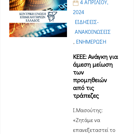
4 ΑΠΡΙΛΊΟΥ,
2024
ΕΙΔΉΣΕΙΣ-
ΑΝΑΚΟΙΝΏΣΕΙΣ
,
ΕΝΗΜΈΡΩΣΗ
ΚΕΕΕ: Ανάγκη για
άμεση μείωση
των
προμηθειών
από τις
τράπεζες
Ι.Μασούτης:
«Ζητάμε να
επανεξεταστεί το