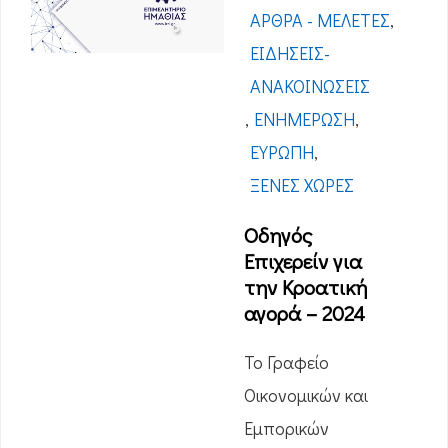
ΆΡΘΡΑ - ΜΕΛΈΤΕΣ
,
ΕΙΔΉΣΕΙΣ-
ΑΝΑΚΟΙΝΏΣΕΙΣ
,
ΕΝΗΜΈΡΩΣΗ
,
ΕΥΡΏΠΗ
,
ΞΈΝΕΣ ΧΏΡΕΣ
Οδηγός
Επιχερείν για
την Κροατική
αγορά – 2024
Το Γραφείο
Οικονομικών και
Εμπορικών