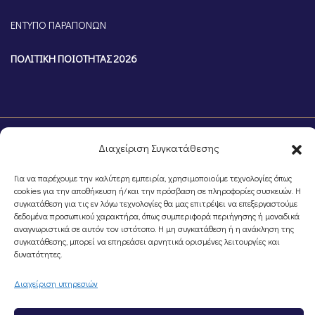
ΕΝΤΥΠΟ ΠΑΡΑΠΟΝΩΝ
ΠΟΛΙΤΙΚΗ ΠΟΙΟΤΗΤΑΣ 2026
Διαχείριση Συγκατάθεσης
Για να παρέχουμε την καλύτερη εμπειρία, χρησιμοποιούμε τεχνολογίες όπως
cookies για την αποθήκευση ή/και την πρόσβαση σε πληροφορίες συσκευών. Η
συγκατάθεση για τις εν λόγω τεχνολογίες θα μας επιτρέψει να επεξεργαστούμε
δεδομένα προσωπικού χαρακτήρα, όπως συμπεριφορά περιήγησης ή μοναδικά
©Portal Επιμελητηρίου Ημαθίας, Powered by
Knowledge A.E.
αναγνωριστικά σε αυτόν τον ιστότοπο. Η μη συγκατάθεση ή η ανάκληση της
συγκατάθεσης, μπορεί να επηρεάσει αρνητικά ορισμένες λειτουργίες και
δυνατότητες.
Διαχείριση υπηρεσιών