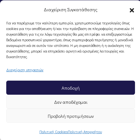
Διαχείριση Συγκατάθεσης
Για να παρέχουμε την καλύτερη εμπειρία, χρησιμοποιούμε τεχνολογίες όπως
cookies για την αποθήκευση ή/και την πρόσβαση σε πληροφορίες συσκευών. Η
συγκατάθεση για τις εν λόγω τεχνολογίες θα μας επιτρέψει να επεξεργαστούμε
©Portal Επιμελητηρίου Ημαθίας, Powered by
Knowledge A.E.
δεδομένα προσωπικού χαρακτήρα, όπως συμπεριφορά περιήγησης ή μοναδικά
αναγνωριστικά σε αυτόν τον ιστότοπο. Η μη συγκατάθεση ή η ανάκληση της
συγκατάθεσης, μπορεί να επηρεάσει αρνητικά ορισμένες λειτουργίες και
δυνατότητες.
Διαχείριση υπηρεσιών
Αποδοχή
Δεν αποδέχομαι
Προβολή προτιμήσεων
Πολιτική Cookies
Πολιτική Απορρήτου