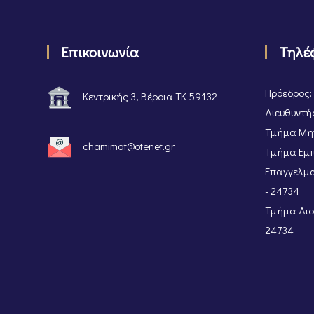
Επικοινωνία
Τηλέ
Πρόεδρος:
Κεντρικής 3, Βέροια ΤΚ 59132
Διευθυντής
Τμήμα Μητ
chamimat@otenet.gr
Τμήμα Εμπ
Επαγγελμα
- 24734
Τμήμα Διοι
24734