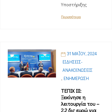
Υποστήριξης
Περισσότερα
31 ΜΑΪ́ΟΥ, 2024
ΕΙΔΉΣΕΙΣ-
ΑΝΑΚΟΙΝΏΣΕΙΣ
,
ΕΝΗΜΈΡΩΣΗ
ΤΕΠΙΧ III:
Ξεκίνησε η
λειτουργία του –
2,2 δις ευρώ για